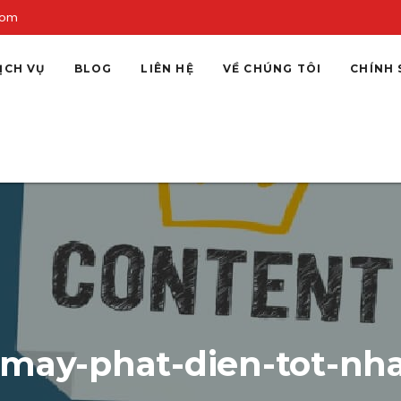
com
ỊCH VỤ
BLOG
LIÊN HỆ
VỀ CHÚNG TÔI
CHÍNH 
may-phat-dien-tot-nh