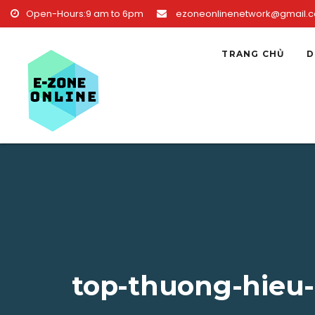
Skip to content
Open-Hours:9 am to 6pm
ezoneonlinenetwork@gmail.
TRANG CHỦ
D
top-thuong-hieu-