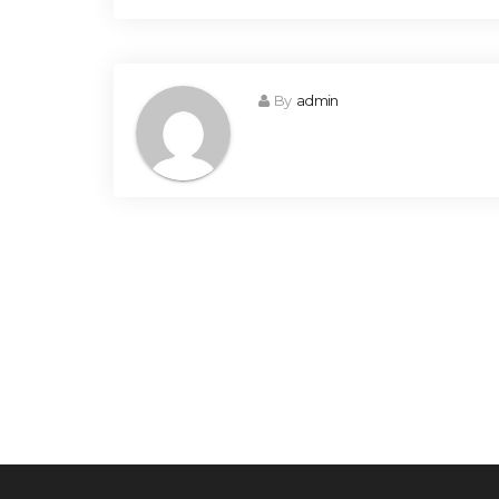
By
admin