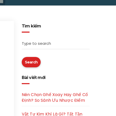
Tìm kiếm
Type to search
Search
Bài viết mới
Nên Chọn Ghế Xoay Hay Ghế Cố
Định? So Sánh Ưu Nhược Điểm
Vật Tư Kim Khí Là Gì? Tất Tần