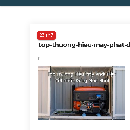
Th7
23
top-thuong-hieu-may-phat-d