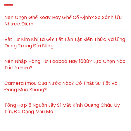
Nên Chọn Ghế Xoay Hay Ghế Cố Định? So Sánh Ưu
Nhược Điểm
Vật Tư Kim Khí Là Gì? Tất Tần Tật Kiến Thức Và Ứng
Dụng Trong Đời Sống
Nên Nhập Hàng Từ Taobao Hay 1688? Lựa Chọn Nào
Tối Ưu Hơn?
Camera Imou Của Nước Nào? Có Thật Sự Tốt Và
Đáng Mua Không?
Tổng Hợp 5 Nguồn Lấy Sỉ Mắt Kính Quảng Châu Uy
Tín, Đa Dạng Mẫu Mã