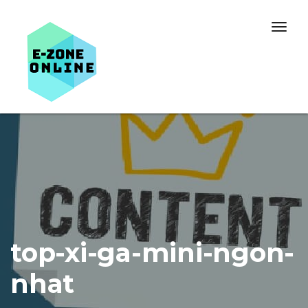
Skip to content
Togg
navig
top-xi-ga-mini-ngon-
nhat