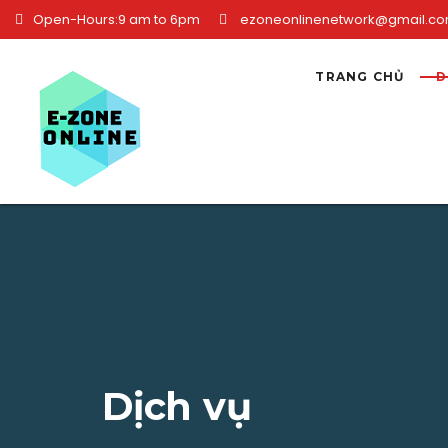
Skip to content
Open-Hours:9 am to 6pm
ezoneonlinenetwork@gmail.c
TRANG CHỦ
D
Dịch vụ