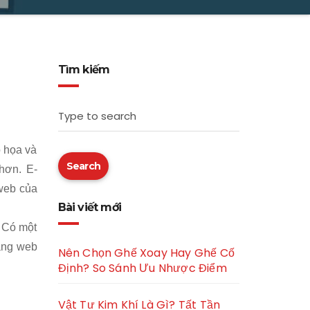
Tìm kiếm
Type to search
ồ họa và
Search
hơn. E-
 web của
Bài viết mới
. Có một
rang web
Nên Chọn Ghế Xoay Hay Ghế Cố
Định? So Sánh Ưu Nhược Điểm
Vật Tư Kim Khí Là Gì? Tất Tần