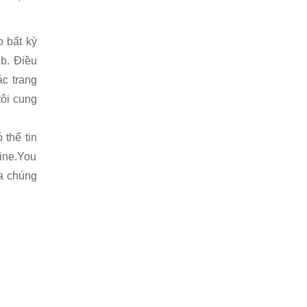
o bất kỳ
eb. Điều
ác trang
tôi cung
 thể tin
line.You
ủa chúng