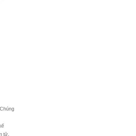
. Chúng
kế
n tử,