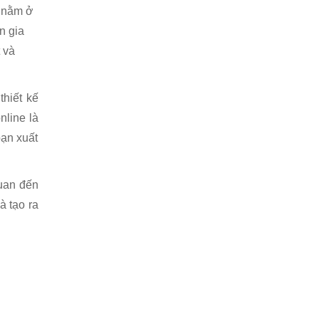
e nằm ở
n gia
 và
hiết kế
nline là
bạn xuất
quan đến
à tạo ra