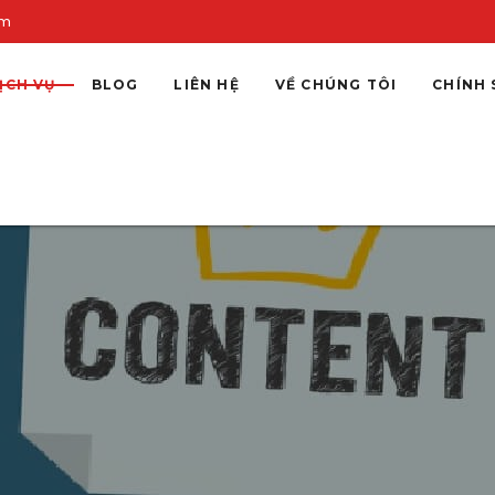
om
ỊCH VỤ
BLOG
LIÊN HỆ
VỀ CHÚNG TÔI
CHÍNH 