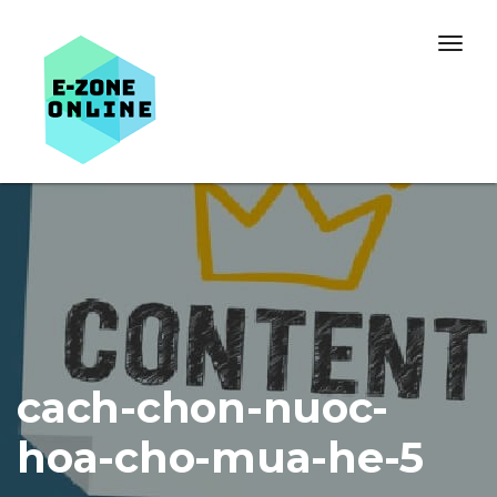
Skip to content
Togg
navig
cach-chon-nuoc-
hoa-cho-mua-he-5