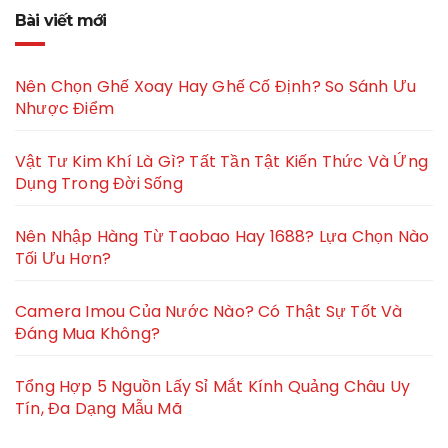
Bài viết mới
Nên Chọn Ghế Xoay Hay Ghế Cố Định? So Sánh Ưu
Nhược Điểm
Vật Tư Kim Khí Là Gì? Tất Tần Tật Kiến Thức Và Ứng
Dụng Trong Đời Sống
Nên Nhập Hàng Từ Taobao Hay 1688? Lựa Chọn Nào
Tối Ưu Hơn?
Camera Imou Của Nước Nào? Có Thật Sự Tốt Và
Đáng Mua Không?
Tổng Hợp 5 Nguồn Lấy Sỉ Mắt Kính Quảng Châu Uy
Tín, Đa Dạng Mẫu Mã