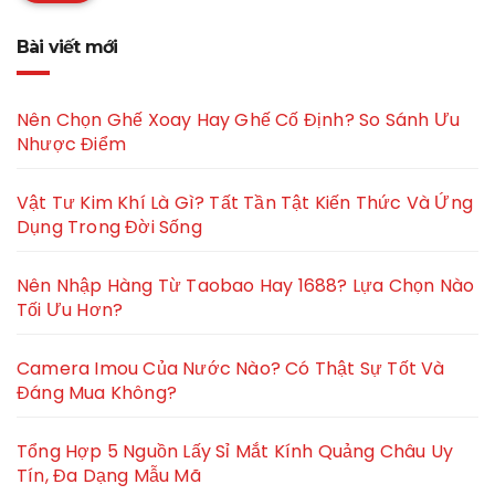
Bài viết mới
Nên Chọn Ghế Xoay Hay Ghế Cố Định? So Sánh Ưu
Nhược Điểm
Vật Tư Kim Khí Là Gì? Tất Tần Tật Kiến Thức Và Ứng
Dụng Trong Đời Sống
Nên Nhập Hàng Từ Taobao Hay 1688? Lựa Chọn Nào
Tối Ưu Hơn?
Camera Imou Của Nước Nào? Có Thật Sự Tốt Và
Đáng Mua Không?
Tổng Hợp 5 Nguồn Lấy Sỉ Mắt Kính Quảng Châu Uy
Tín, Đa Dạng Mẫu Mã