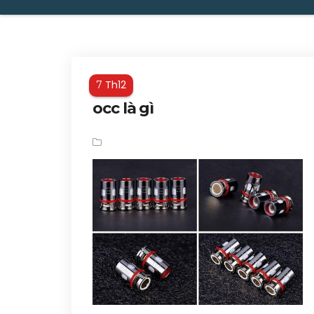
Th12
7
occ là gì