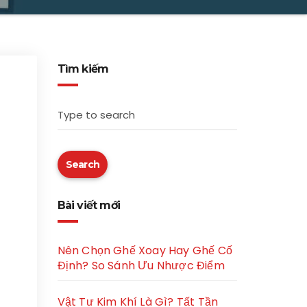
Tìm kiếm
Type to search
Search
Bài viết mới
Nên Chọn Ghế Xoay Hay Ghế Cố
Định? So Sánh Ưu Nhược Điểm
Vật Tư Kim Khí Là Gì? Tất Tần