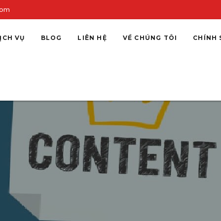
com
ỊCH VỤ
BLOG
LIÊN HỆ
VỀ CHÚNG TÔI
CHÍNH 