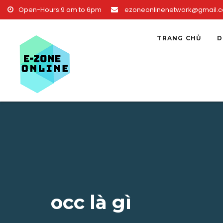
Skip to content
Open-Hours:9 am to 6pm
ezoneonlinenetwork@gmail.
TRANG CHỦ
D
occ là gì