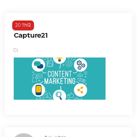
Th12
20
Capture21