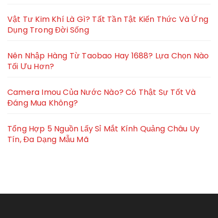
Vật Tư Kim Khí Là Gì? Tất Tần Tật Kiến Thức Và Ứng
Dụng Trong Đời Sống
Nên Nhập Hàng Từ Taobao Hay 1688? Lựa Chọn Nào
Tối Ưu Hơn?
Camera Imou Của Nước Nào? Có Thật Sự Tốt Và
Đáng Mua Không?
Tổng Hợp 5 Nguồn Lấy Sỉ Mắt Kính Quảng Châu Uy
Tín, Đa Dạng Mẫu Mã