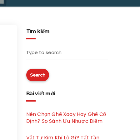
Tìm kiếm
Type to search
Search
Bài viết mới
Nên Chọn Ghế Xoay Hay Ghế Cố
Định? So Sánh Ưu Nhược Điểm
Vật Tư Kim Khí Là Gì? Tất Tần