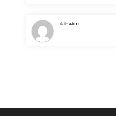
By
admin