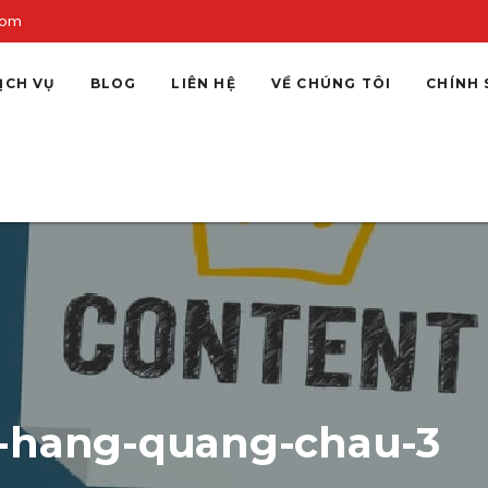
com
ỊCH VỤ
BLOG
LIÊN HỆ
VỀ CHÚNG TÔI
CHÍNH 
-hang-quang-chau-3