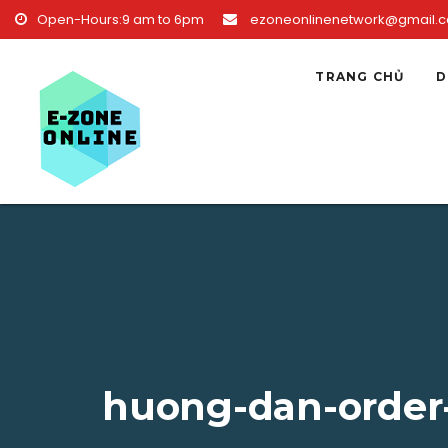
Skip to content
Open-Hours:9 am to 6pm
ezoneonlinenetwork@gmail.
TRANG CHỦ
D
huong-dan-order