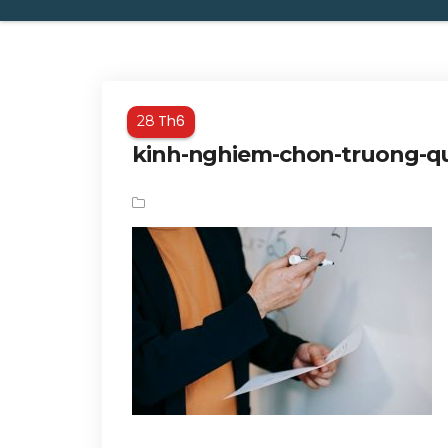
Th6
28
kinh-nghiem-chon-truong-qu