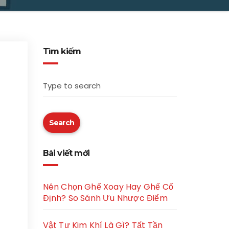
Tìm kiếm
Type to search
Search
Bài viết mới
Nên Chọn Ghế Xoay Hay Ghế Cố
Định? So Sánh Ưu Nhược Điểm
Vật Tư Kim Khí Là Gì? Tất Tần