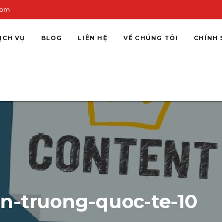
com
ỊCH VỤ
BLOG
LIÊN HỆ
VỀ CHÚNG TÔI
CHÍNH 
n-truong-quoc-te-10