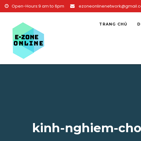
Skip to content
Open-Hours:9 am to 6pm
ezoneonlinenetwork@gmail.
TRANG CHỦ
D
kinh-nghiem-cho