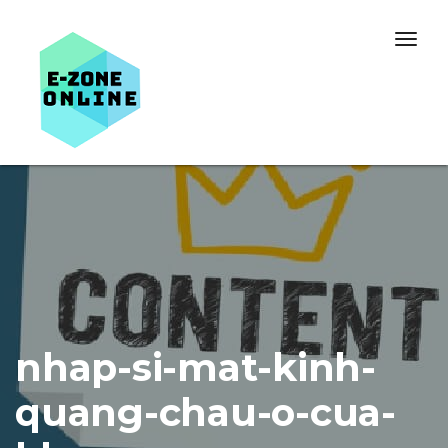
Skip to content
Togg
navig
nhap-si-mat-kinh-
quang-chau-o-cua-