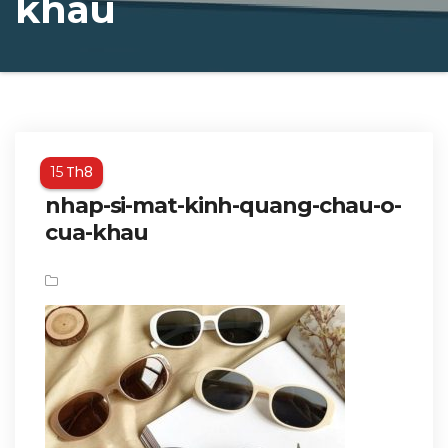
khau
Th8
15
nhap-si-mat-kinh-quang-chau-o-
cua-khau