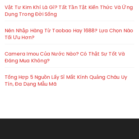
Vật Tư Kim Khí Là Gì? Tất Tần Tật Kiến Thức Và Ứng
Dụng Trong Đời Sống
Nên Nhập Hàng Từ Taobao Hay 1688? Lựa Chọn Nào
Tối Ưu Hơn?
Camera Imou Của Nước Nào? Có Thật Sự Tốt Và
Đáng Mua Không?
Tổng Hợp 5 Nguồn Lấy Sỉ Mắt Kính Quảng Châu Uy
Tín, Đa Dạng Mẫu Mã