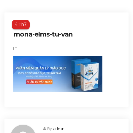
Th7
4
mona-elms-tu-van
By
admin