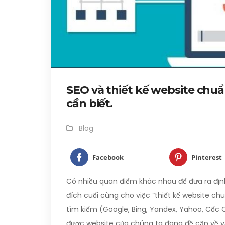
SEO và thiết kế website chuẩ
cần biết.
Blog
Facebook
Pinterest
Có nhiều quan điểm khác nhau để đưa ra định
đích cuối cùng cho việc “thiết kế website ch
tìm kiếm (Google, Bing, Yandex, Yahoo, Cốc
được website của chúng ta đang đề cập về vấ