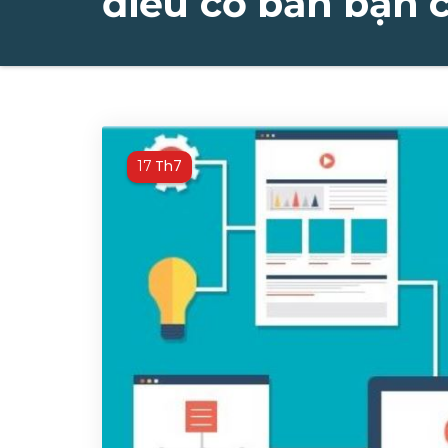
điều cơ bản bạn c
Th7
17