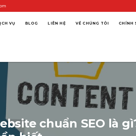
com
ỊCH VỤ
BLOG
LIÊN HỆ
VỀ CHÚNG TÔI
CHÍNH 
website chuẩn SEO là g