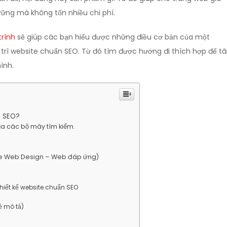
vững mà không tốn nhiều chi phí.
trình
sẽ giúp các bạn hiểu được những điều cơ bản của một
y trì website chuẩn SEO. Từ đó tìm được hướng đi thích hợp để t
ình.
n SEO?
ủa các bộ máy tìm kiếm.
ve Web Design – Web đáp ứng)
 thiết kế website chuẩn SEO
hẻ mô tả)