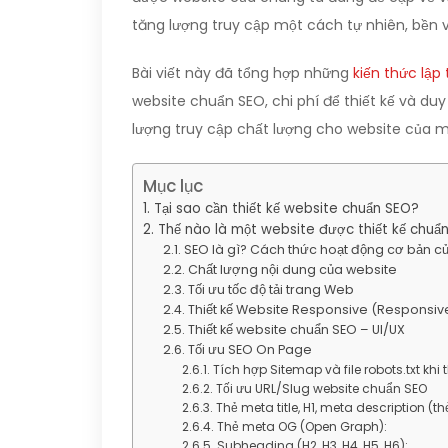
tăng lượng truy cập một cách tự nhiên, bền 
Bài viết này đã tổng hợp những
kiến thức lập 
website chuẩn SEO, chi phí để thiết kế và du
lượng truy cập chất lượng cho website của m
Mục lục
Tại sao cần thiết kế website chuẩn SEO?
Thế nào là một website được thiết kế chuẩ
SEO là gì? Cách thức hoạt động cơ bản c
Chất lượng nội dung của website
Tối ưu tốc độ tải trang Web
Thiết kế Website Responsive (Responsi
Thiết kế website chuẩn SEO – UI/UX
Tối ưu SEO On Page
Tích hợp Sitemap và file robots.txt khi
Tối ưu URL/Slug website chuẩn SEO
Thẻ meta title, H1, meta description (t
Thẻ meta OG (Open Graph):
Subheading (H2, H3, H4, H5, H6):