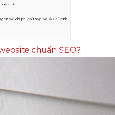
 chuẩn SEO
 tín với chi phí phù hợp tại Hồ Chí Minh.
ế website chuẩn SEO?