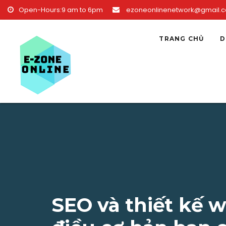
Skip to content
Open-Hours:9 am to 6pm
ezoneonlinenetwork@gmail.
TRANG CHỦ
D
SEO và thiết kế 