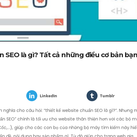
n SEO là gì? Tất cả những điều cơ bản bạ
LinkedIn
Tumblr
 nghĩa cho câu hỏi: “thiết kế website chuẩn SEO là gì?”. Nhưng
uẩn SEO” chính là tối ưu cho website thân thiện hơn với các bộ 
 Cốc,…), giúp cho các con bọ của những bộ máy tìm kiếm này hi
n đề, nội dung hay sản phẩm gì. Từ đó giúp cho trang web gia