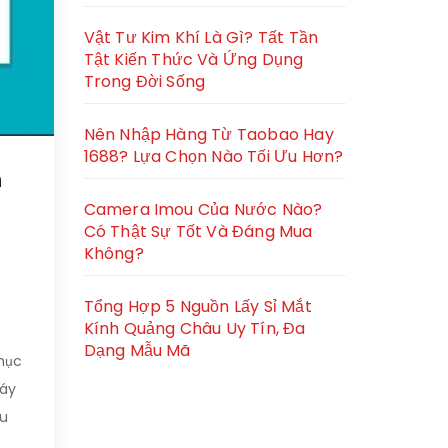
Vật Tư Kim Khí Là Gì? Tất Tần
Tật Kiến Thức Và Ứng Dụng
Trong Đời Sống
Nên Nhập Hàng Từ Taobao Hay
1688? Lựa Chọn Nào Tối Ưu Hơn?
n
Camera Imou Của Nước Nào?
Có Thật Sự Tốt Và Đáng Mua
Không?
Tổng Hợp 5 Nguồn Lấy Sỉ Mắt
Kính Quảng Châu Uy Tín, Đa
Dạng Mẫu Mã
 mục
máy
ểu