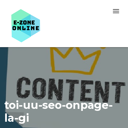
Skip to content
Togg
navig
toi-uu-seo-onpage-
la-gi