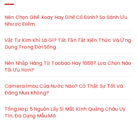
Nên Chọn Ghế Xoay Hay Ghế Cố Định? So Sánh Ưu
Nhược Điểm
Vật Tư Kim Khí Là Gì? Tất Tần Tật Kiến Thức Và Ứng
Dụng Trong Đời Sống
Nên Nhập Hàng Từ Taobao Hay 1688? Lựa Chọn Nào
Tối Ưu Hơn?
Camera Imou Của Nước Nào? Có Thật Sự Tốt Và
Đáng Mua Không?
Tổng Hợp 5 Nguồn Lấy Sỉ Mắt Kính Quảng Châu Uy
Tín, Đa Dạng Mẫu Mã