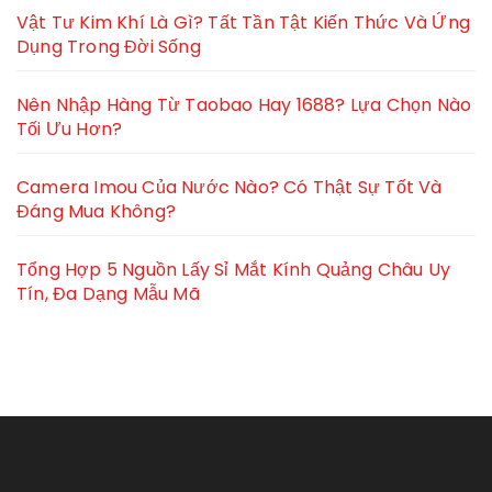
Vật Tư Kim Khí Là Gì? Tất Tần Tật Kiến Thức Và Ứng
Dụng Trong Đời Sống
Nên Nhập Hàng Từ Taobao Hay 1688? Lựa Chọn Nào
Tối Ưu Hơn?
Camera Imou Của Nước Nào? Có Thật Sự Tốt Và
Đáng Mua Không?
Tổng Hợp 5 Nguồn Lấy Sỉ Mắt Kính Quảng Châu Uy
Tín, Đa Dạng Mẫu Mã