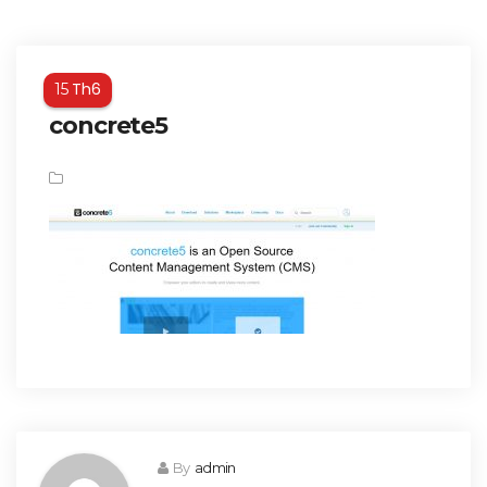
Th6
15
concrete5
By
admin