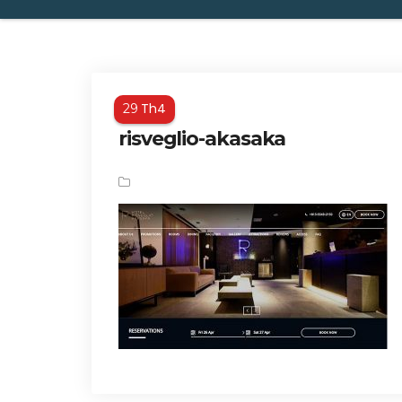
Th4
29
risveglio-akasaka