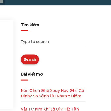
Tìm kiếm
Type to search
Search
Bài viết mới
Nên Chọn Ghế Xoay Hay Ghế Cố
Định? So Sánh Ưu Nhược Điểm
Vật Tư Kim Khí Là Gì? Tất Tần