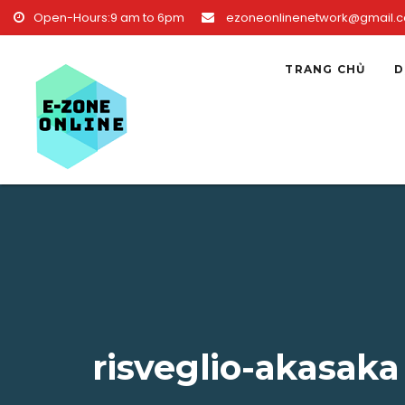
Skip to content
Open-Hours:9 am to 6pm
ezoneonlinenetwork@gmail.
TRANG CHỦ
D
risveglio-akasaka