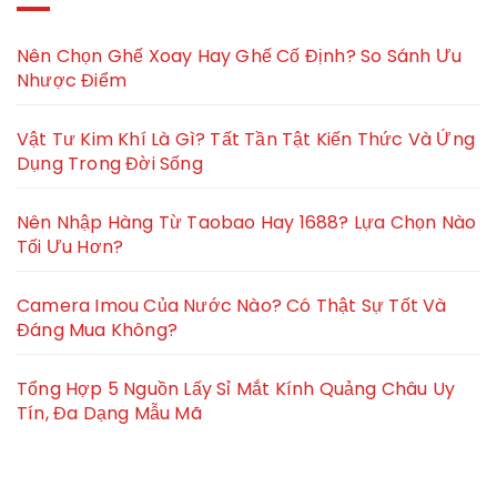
Nên Chọn Ghế Xoay Hay Ghế Cố Định? So Sánh Ưu
Nhược Điểm
Vật Tư Kim Khí Là Gì? Tất Tần Tật Kiến Thức Và Ứng
Dụng Trong Đời Sống
Nên Nhập Hàng Từ Taobao Hay 1688? Lựa Chọn Nào
Tối Ưu Hơn?
Camera Imou Của Nước Nào? Có Thật Sự Tốt Và
Đáng Mua Không?
Tổng Hợp 5 Nguồn Lấy Sỉ Mắt Kính Quảng Châu Uy
Tín, Đa Dạng Mẫu Mã