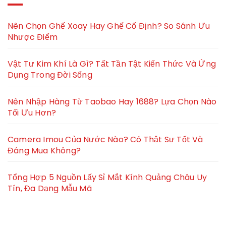
Nên Chọn Ghế Xoay Hay Ghế Cố Định? So Sánh Ưu
Nhược Điểm
Vật Tư Kim Khí Là Gì? Tất Tần Tật Kiến Thức Và Ứng
Dụng Trong Đời Sống
Nên Nhập Hàng Từ Taobao Hay 1688? Lựa Chọn Nào
Tối Ưu Hơn?
Camera Imou Của Nước Nào? Có Thật Sự Tốt Và
Đáng Mua Không?
Tổng Hợp 5 Nguồn Lấy Sỉ Mắt Kính Quảng Châu Uy
Tín, Đa Dạng Mẫu Mã