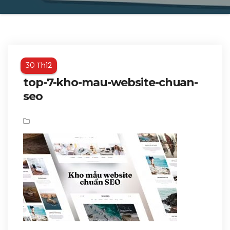
Th12
30
top-7-kho-mau-website-chuan-
seo