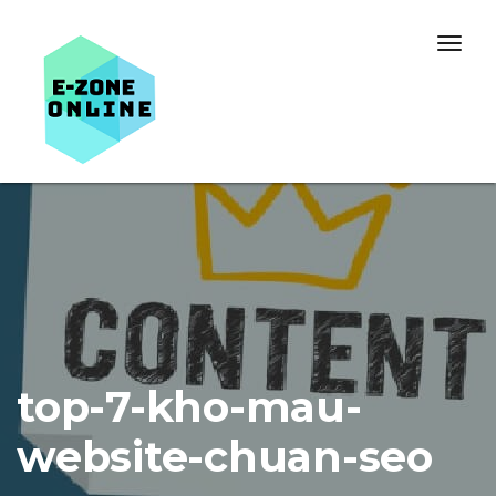
Skip to content
Togg
navig
top-7-kho-mau-
website-chuan-seo