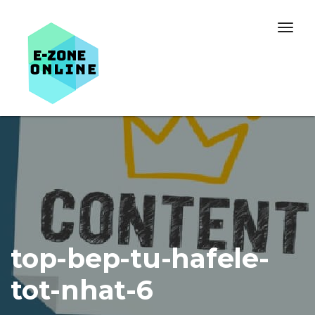
Skip to content
Togg
navig
top-bep-tu-hafele-
tot-nhat-6