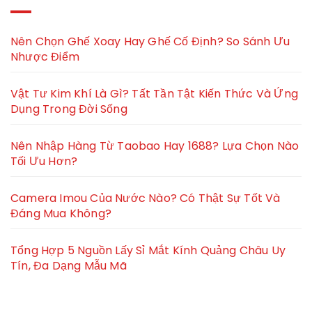
Nên Chọn Ghế Xoay Hay Ghế Cố Định? So Sánh Ưu
Nhược Điểm
Vật Tư Kim Khí Là Gì? Tất Tần Tật Kiến Thức Và Ứng
Dụng Trong Đời Sống
Nên Nhập Hàng Từ Taobao Hay 1688? Lựa Chọn Nào
Tối Ưu Hơn?
Camera Imou Của Nước Nào? Có Thật Sự Tốt Và
Đáng Mua Không?
Tổng Hợp 5 Nguồn Lấy Sỉ Mắt Kính Quảng Châu Uy
Tín, Đa Dạng Mẫu Mã