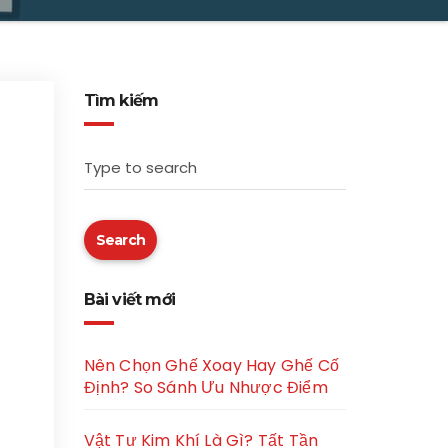
Tìm kiếm
Type to search
Search
Bài viết mới
Nên Chọn Ghế Xoay Hay Ghế Cố
Định? So Sánh Ưu Nhược Điểm
Vật Tư Kim Khí Là Gì? Tất Tần