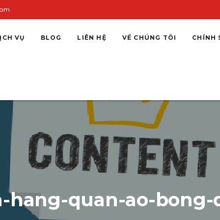
com
ỊCH VỤ
BLOG
LIÊN HỆ
VỀ CHÚNG TÔI
CHÍNH 
a-hang-quan-ao-bong-