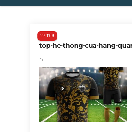
Th6
27
top-he-thong-cua-hang-qua