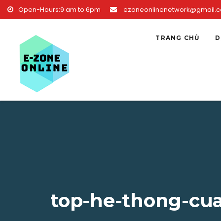
Skip to content
Open-Hours:9 am to 6pm
ezoneonlinenetwork@gmail.
TRANG CHỦ
D
top-he-thong-cu