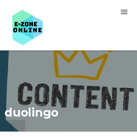
Skip to content
Togg
navig
duolingo