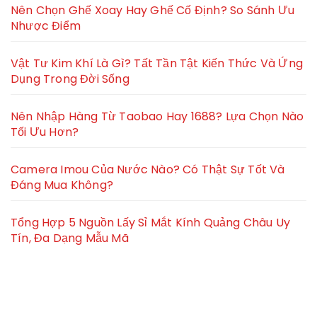
Nên Chọn Ghế Xoay Hay Ghế Cố Định? So Sánh Ưu
Nhược Điểm
Vật Tư Kim Khí Là Gì? Tất Tần Tật Kiến Thức Và Ứng
Dụng Trong Đời Sống
Nên Nhập Hàng Từ Taobao Hay 1688? Lựa Chọn Nào
Tối Ưu Hơn?
Camera Imou Của Nước Nào? Có Thật Sự Tốt Và
Đáng Mua Không?
Tổng Hợp 5 Nguồn Lấy Sỉ Mắt Kính Quảng Châu Uy
Tín, Đa Dạng Mẫu Mã