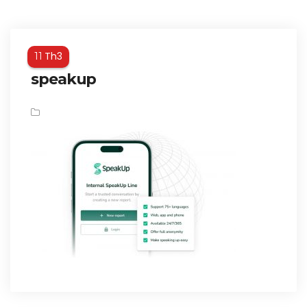
Th3
11
speakup