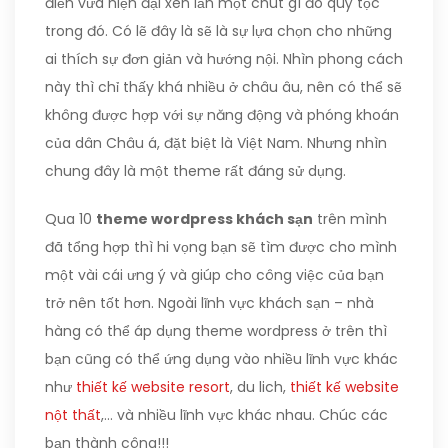
điển vừa hiện đại xen lẫn một chút gì đó quý tộc
trong đó. Có lẽ đây là sẽ là sự lựa chọn cho những
ai thích sự đơn giản và hướng nội. Nhìn phong cách
này thì chỉ thấy khá nhiều ở châu âu, nên có thể sẽ
không được hợp với sự năng động và phóng khoán
của dân Châu á, đặt biệt là Việt Nam. Nhưng nhìn
chung đây là một theme rất đáng sử dụng.
Qua 10
theme wordpress khách sạn
trên mình
đã tổng hợp thì hi vọng bạn sẽ tìm được cho mình
một vài cái ưng ý và giúp cho công việc của bạn
trở nên tốt hơn. Ngoài lĩnh vực khách sạn – nhà
hàng có thể áp dụng theme wordpress ở trên thì
bạn cũng có thể ứng dụng vào nhiều lĩnh vực khác
như
thiết kế website resort
, du lich,
thiết kế website
nột thất
,… và nhiều lĩnh vực khác nhau. Chúc các
bạn thành công!!!