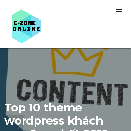
Skip to content
Togg
navig
Top 10 theme
wordpress khách